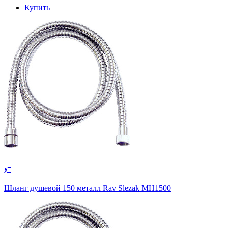
Купить
,-
Шланг душевой 150 металл Rav Slezak MH1500