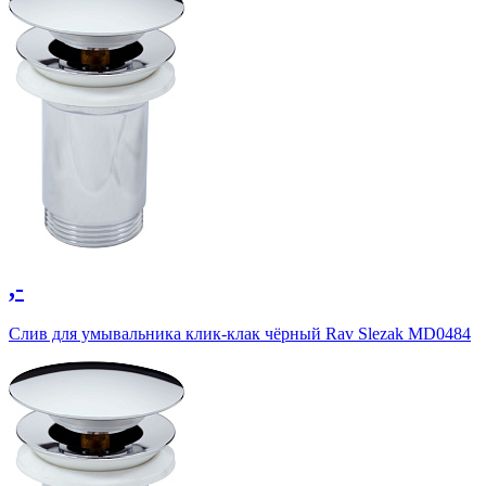
,-
Слив для умывальника клик-клак чёрный Rav Slezak MD0484