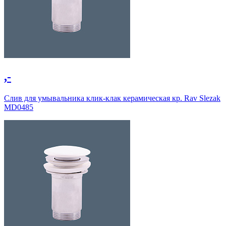
,-
Слив для умывальника клик-клак керамическая кр. Rav Slezak
MD0485