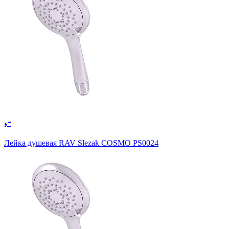
,-
Лейка душевая RAV Slezak COSMO PS0024